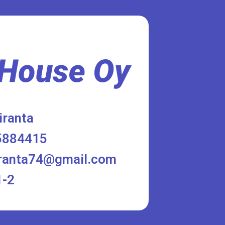
iranta
5884415
tiranta74@gmail.com
1-2