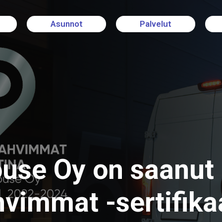
Asunnot
Palvelut
ouse Oy on saanu
vimmat -sertifika