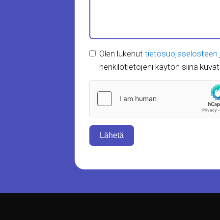
Olen lukenut
tietosuojaselosteen
henkilötietojeni käytön siinä kuvatui
Lähetä