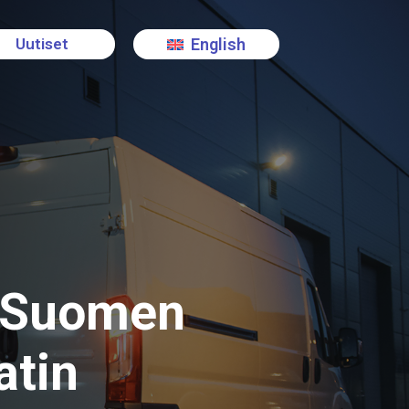
English
Uutiset
t Suomen
atin