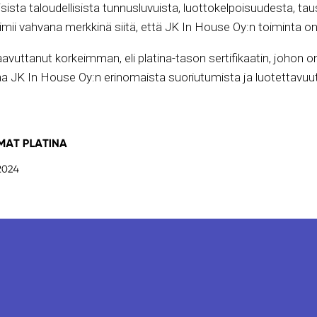
ivisista taloudellisista tunnusluvuista, luottokelpoisuudesta, ta
mii vahvana merkkinä siitä, että JK In House Oy:n toiminta on 
saavuttanut korkeimman, eli platina-tason sertifikaatin, johon 
a JK In House Oy:n erinomaista suoriutumista ja luotettavuut