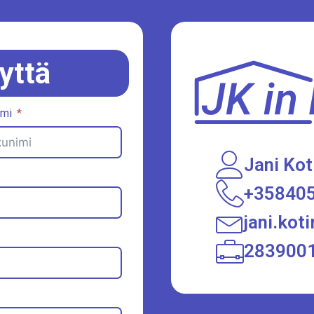
yttä
imi
Jani Kot
+35840
jani.ko
283900