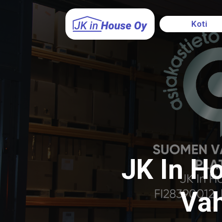
Koti
JK In H
Vah